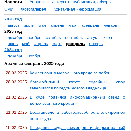
Новости
Анонсы
Интервью, публикации, обзоры
СМИ
Фотогалерея
Контактная информация
2026 год
август
июль
май
апрель
март
февраль
январь
2025 год
декабрь
ноябрь
октябрь
сентябрь
август
июль
июнь
май
апрель
март
февраль
январь
2024 год
декабрь
ноябрь
Архив за февраль 2025 года
28.02.2025
Компенсация морального вреда за побои
28.02.2025
Автомобильный квест: судебный спор
завершился победой нового владельца
21.02.2025
В суде появился информационный стенд о
делах военного времени
21.02.2025
Восстановлена работоспособность электронной
почты суда
18.02.2025
В здании суда размещен информационный